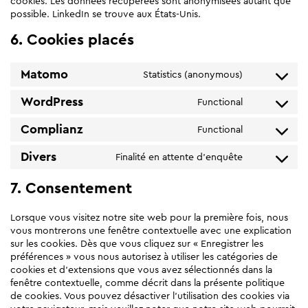
cookies. Les données récupérées sont anonymisées autant que
possible. LinkedIn se trouve aux États-Unis.
6. Cookies placés
Matomo
Statistics (anonymous)
Consent
to
service
WordPress
Functional
Consent
matomo
to
service
Complianz
Functional
Consent
wordpress
to
service
Divers
Finalité en attente d’enquête
Consent
complianz
to
service
7. Consentement
divers
Lorsque vous visitez notre site web pour la première fois, nous
vous montrerons une fenêtre contextuelle avec une explication
sur les cookies. Dès que vous cliquez sur « Enregistrer les
préférences » vous nous autorisez à utiliser les catégories de
cookies et d’extensions que vous avez sélectionnés dans la
fenêtre contextuelle, comme décrit dans la présente politique
de cookies. Vous pouvez désactiver l’utilisation des cookies via